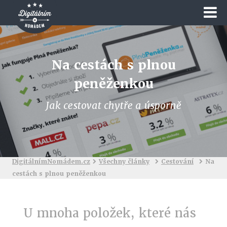
Na cestách s plnou
peněženkou
Jak cestovat chytře a úsporně
DigitálnímNomádem.cz
Všechny články
Cestování
Na
cestách s plnou peněženkou
U mnoha položek, které nás