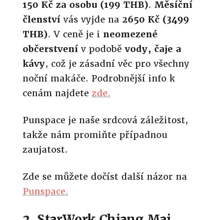
150 Kč za osobu (199 THB)
.
Měsíční
členství
vás vyjde na
2650 Kč (3499
THB)
. V ceně je i
neomezené
občerstvení
v podobě
vody, čaje a
kávy
, což je zásadní věc pro všechny
noční makáče. Podrobnější info k
cenám najdete
zde.
Punspace je naše srdcová záležitost,
takže nám promiňte případnou
zaujatost.
Zde se můžete dočíst další názor na
Punspace.
2. StarWork Chiang Mai