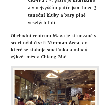
CAMPu v 5. patře je
multikino
a v nejvyšším patře jsou hned
3
taneční kluby
a
bary
plné
veselých lidí.
Obchodní centrum Maya je situované v
srdci nóbl čtvrti
Nimman Area
, do
které se stahuje smetánka a mladý
výkvět města Chiang Mai.