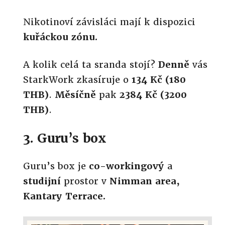
Nikotinoví závisláci mají k dispozici
kuřáckou zónu.
A kolik celá ta sranda stojí?
Denně
vás
StarkWork zkasíruje o
134 Kč (180
THB)
.
Měsíčně
pak
2384 Kč (3200
THB)
.
3. Guru’s box
Guru’s box je
co-workingový
a
studijní
prostor v
Nimman area,
Kantary Terrace.