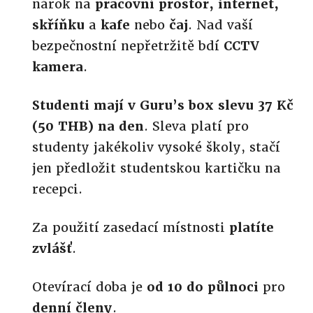
nárok na
pracovní prostor, internet,
skříňku
a
kafe
nebo
čaj
. Nad vaší
bezpečnostní nepřetržitě bdí
CCTV
kamera
.
Studenti mají v Guru’s box slevu 37 Kč
(50 THB) na den
. Sleva platí pro
studenty jakékoliv vysoké školy, stačí
jen předložit studentskou kartičku na
recepci.
Za použití zasedací místnosti
platíte
zvlášť
.
Otevírací doba je
od 10 do půlnoci
pro
denní členy
.