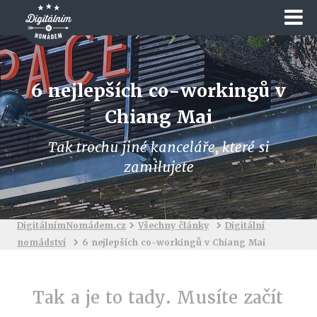
6 nejlepších co-workingů v
Chiang Mai
Tak trochu jiné kanceláře, které si
zamilujete
DigitálnímNomádem.cz
Všechny články
Digitální
nomádství
6 nejlepších co-workingů v Chiang Mai
Tak a je to tady. Musíte začít