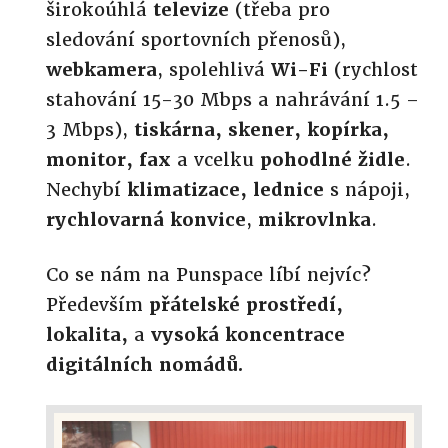
širokoúhlá
televize
(třeba pro
sledování sportovních přenosů),
webkamera
, spolehlivá
Wi-Fi
(rychlost
stahování 15-30 Mbps a nahrávání 1.5 –
3 Mbps),
tiskárna, skener, kopírka,
monitor, fax
a vcelku
pohodlné židle
.
Nechybí
klimatizace, lednice
s nápoji,
rychlovarná konvice
,
mikrovlnka
.
Co se nám na Punspace líbí nejvíc?
Především
přátelské prostředí,
lokalita,
a
vysoká koncentrace
digitálních nomádů.