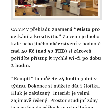
CAMP v překladu znamená
“Místo pro
setkání a kreativitu.”
Za cenu jednoho
kafe nebo jiného
občerstvení
v hodnotě
nad 40 Kč (nad 50 THB)
si zároveň
pořídíte přístup k rychlé
wi-fi po dobu
2 hodin.
“Kempit” tu můžete
24 hodin 7 dní v
týdnu
. Dokonce si můžete dát i šlofíka.
Hluk je zakázaný. Interiér je velmi
zajímavě řešený. Prostor studijní zóny
je navržen do výšky k maximálnímu